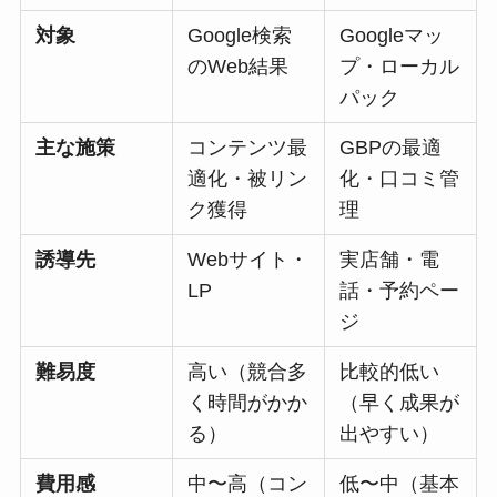
対象
Google検索
Googleマッ
のWeb結果
プ・ローカル
パック
主な施策
コンテンツ最
GBPの最適
適化・被リン
化・口コミ管
ク獲得
理
誘導先
Webサイト・
実店舗・電
LP
話・予約ペー
ジ
難易度
高い（競合多
比較的低い
く時間がかか
（早く成果が
る）
出やすい）
費用感
中〜高（コン
低〜中（基本